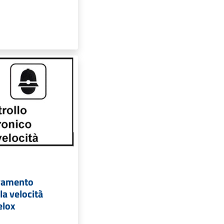
levamento
la velocità
elox