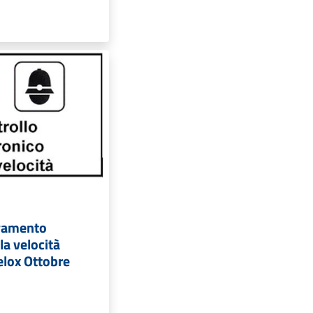
levamento
la velocità
elox Ottobre