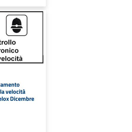
levamento
la velocità
elox Dicembre