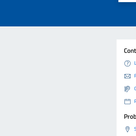
Cont
Prob