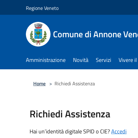
Salta al contenuto principale
Regione Veneto
Comune di Annone Ven
Amministrazione
Novità
Servizi
Vivere 
Home
>
Richiedi Assistenza
Richiedi Assistenza
Hai un’identità digitale SPID o CIE?
Accedi