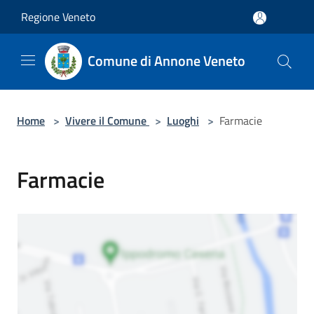
Salta al contenuto principale
Regione Veneto
Comune di Annone Veneto
Home
>
Vivere il Comune
>
Luoghi
>
Farmacie
Farmacie