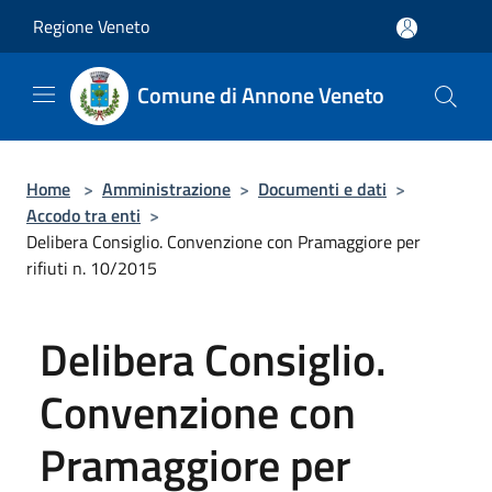
Salta al contenuto principale
Regione Veneto
Comune di Annone Veneto
Home
>
Amministrazione
>
Documenti e dati
>
Accodo tra enti
>
Delibera Consiglio. Convenzione con Pramaggiore per
rifiuti n. 10/2015
Delibera Consiglio.
Convenzione con
Pramaggiore per