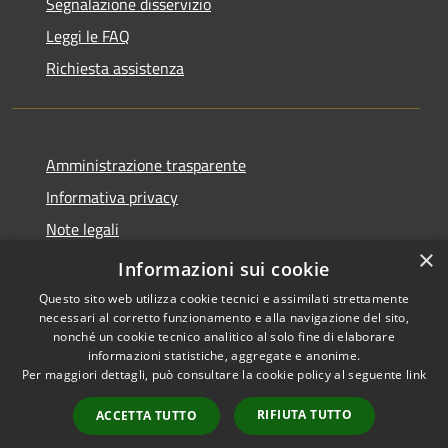
Segnalazione disservizio
Leggi le FAQ
Richiesta assistenza
Amministrazione trasparente
Informativa privacy
Note legali
×
Dichiarazione di accessibilità
Informazioni sui cookie
Questo sito web utilizza cookie tecnici e assimilati strettamente
necessari al corretto funzionamento e alla navigazione del sito,
nonché un cookie tecnico analitico al solo fine di elaborare
informazioni statistiche, aggregate e anonime.
RSS
Copyright © 2020 •
Per maggiori dettagli, può consultare la cookie policy al seguente
link
Accessibilità
Comune di Annone Veneto
Privacy
• Powered by
Municipium
RIFIUTA TUTTO
ACCETTA TUTTO
Cookie
•
Accesso redazione