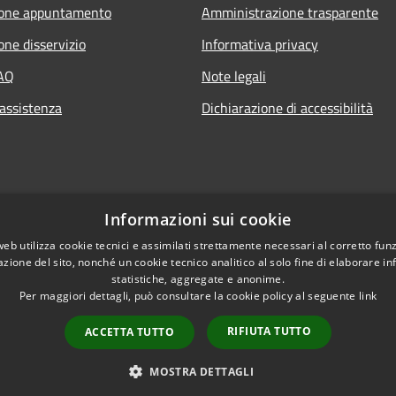
ione appuntamento
Amministrazione trasparente
one disservizio
Informativa privacy
FAQ
Note legali
 assistenza
Dichiarazione di accessibilità
Informazioni sui cookie
web utilizza cookie tecnici e assimilati strettamente necessari al corretto fu
azione del sito, nonché un cookie tecnico analitico al solo fine di elaborare i
statistiche, aggregate e anonime.
Per maggiori dettagli, può consultare la cookie policy al seguente
link
Copyright © 2020 • Com
l sito
RIFIUTA TUTTO
ACCETTA TUTTO
MOSTRA DETTAGLI