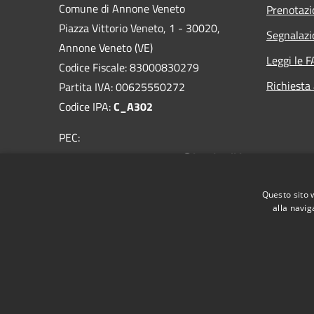
Comune di Annone Veneto
Prenotaz
Piazza Vittorio Veneto, 1 - 30020,
Segnalazi
Annone Veneto (VE)
Leggi le 
Codice Fiscale: 83000830279
Richiesta
Partita IVA: 00625550272
Codice IPA:
C_A302
PEC:
comuneannoneveneto.ve@legalmail.it
Centralino Unico: 0422-769702
Questo sito 
alla navig
RSS
Accessibilità
Privacy
Cookie
Mappa de