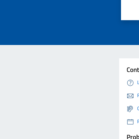
Cont
Prob