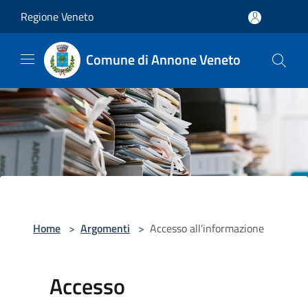
Salta al contenuto principale
Regione Veneto
Comune di Annone Veneto
Home
>
Argomenti
>
Accesso all'informazione
Accesso