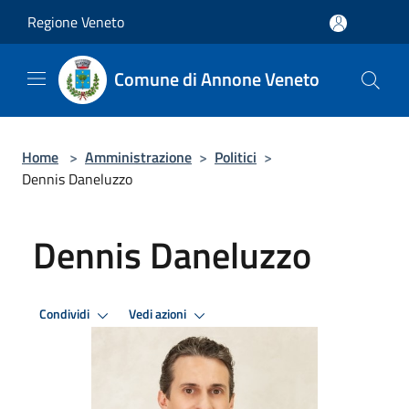
Salta al contenuto principale
Regione Veneto
Comune di Annone Veneto
Home
>
Amministrazione
>
Politici
>
Dennis Daneluzzo
Dennis Daneluzzo
Condividi
Vedi azioni