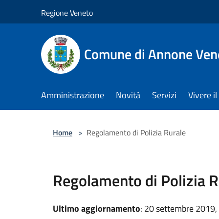
Salta al contenuto principale
Regione Veneto
Comune di Annone Ven
Amministrazione
Novità
Servizi
Vivere 
Home
>
Regolamento di Polizia Rurale
Regolamento di Polizia R
Ultimo aggiornamento
: 20 settembre 2019,