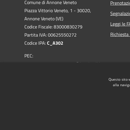
Comune di Annone Veneto
Prenotaz
Piazza Vittorio Veneto, 1 - 30020,
Segnalazi
Annone Veneto (VE)
Leggi le 
Codice Fiscale: 83000830279
Richiesta
Partita IVA: 00625550272
Codice IPA:
C_A302
PEC:
comuneannoneveneto.ve@legalmail.it
Centralino Unico: 0422-769702
Questo sito 
alla navig
RSS
Accessibilità
Privacy
Cookie
Mappa de