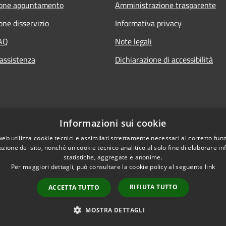
ione appuntamento
Amministrazione trasparente
one disservizio
Informativa privacy
FAQ
Note legali
 assistenza
Dichiarazione di accessibilità
Informazioni sui cookie
web utilizza cookie tecnici e assimilati strettamente necessari al corretto fu
azione del sito, nonché un cookie tecnico analitico al solo fine di elaborare i
statistiche, aggregate e anonime.
Per maggiori dettagli, può consultare la cookie policy al seguente
link
Copyright © 2020 • Com
l sito
RIFIUTA TUTTO
ACCETTA TUTTO
MOSTRA DETTAGLI