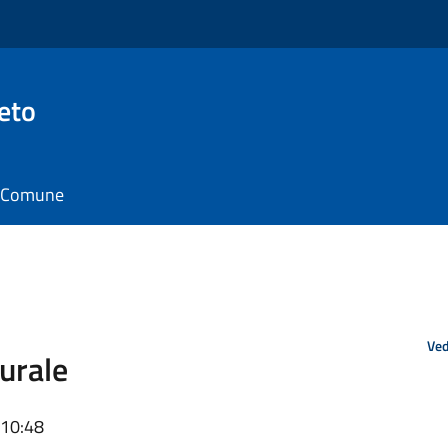
eto
il Comune
Ved
urale
 10:48