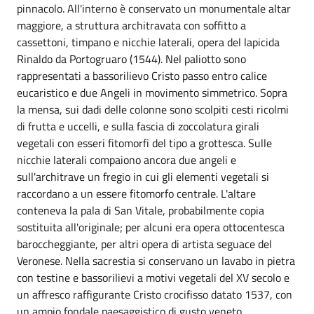
pinnacolo. All'interno è conservato un monumentale altar
maggiore, a struttura architravata con soffitto a
cassettoni, timpano e nicchie laterali, opera del lapicida
Rinaldo da Portogruaro (1544). Nel paliotto sono
rappresentati a bassorilievo Cristo passo entro calice
eucaristico e due Angeli in movimento simmetrico. Sopra
la mensa, sui dadi delle colonne sono scolpiti cesti ricolmi
di frutta e uccelli, e sulla fascia di zoccolatura girali
vegetali con esseri fitomorfi del tipo a grottesca. Sulle
nicchie laterali compaiono ancora due angeli e
sull'architrave un fregio in cui gli elementi vegetali si
raccordano a un essere fitomorfo centrale. L'altare
conteneva la pala di San Vitale, probabilmente copia
sostituita all'originale; per alcuni era opera ottocentesca
baroccheggiante, per altri opera di artista seguace del
Veronese. Nella sacrestia si conservano un lavabo in pietra
con testine e bassorilievi a motivi vegetali del XV secolo e
un affresco raffigurante Cristo crocifisso datato 1537, con
un ampio fondale paesaggistico di gusto veneto