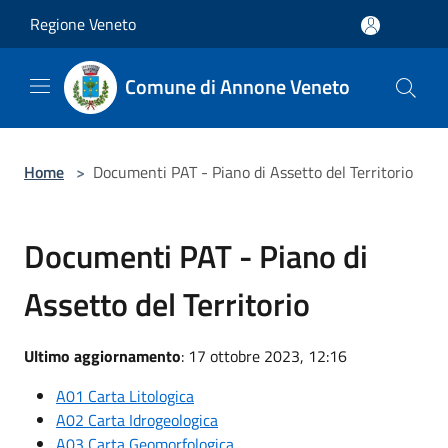
Salta al contenuto principale
Regione Veneto
Comune di Annone Veneto
Home
>
Documenti PAT - Piano di Assetto del Territorio
Documenti PAT - Piano di
Assetto del Territorio
Ultimo aggiornamento
: 17 ottobre 2023, 12:16
A01 Carta Litologica
A02 Carta Idrogeologica
A03 Carta Geomorfologica