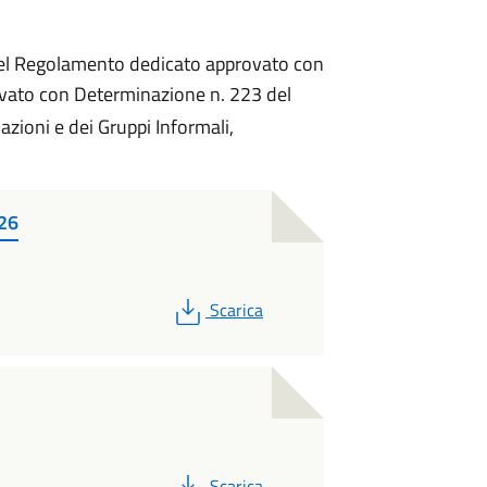
del Regolamento dedicato approvato con
vato con Determinazione n. 223 del
zioni e dei Gruppi Informali,
26
PDF
Scarica
PDF
Scarica