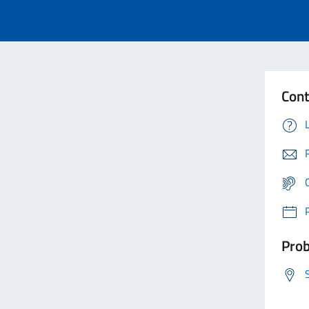
Cont
Prob