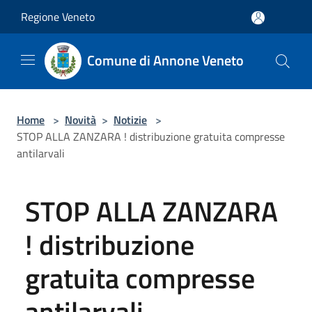
Salta al contenuto principale
Regione Veneto
Comune di Annone Veneto
Home
>
Novità
>
Notizie
>
STOP ALLA ZANZARA ! distribuzione gratuita compresse
antilarvali
STOP ALLA ZANZARA
! distribuzione
gratuita compresse
antilarvali