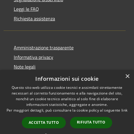
Leggi le FAQ
Richiesta assistenza
Amministrazione trasparente
Informativa privacy
Note legali
×
Dichiarazione di accessibilità
Informazioni sui cookie
Questo sito web utilizza cookie tecnici e assimilati strettamente
necessari al corretto funzionamento e alla navigazione del sito,
nonché un cookie tecnico analitico al solo fine di elaborare
informazioni statistiche, aggregate e anonime.
RSS
Copyright © 2020 •
Per maggiori dettagli, può consultare la cookie policy al seguente
link
Accessibilità
Comune di Annone Veneto
Privacy
• Powered by
Municipium
RIFIUTA TUTTO
ACCETTA TUTTO
Cookie
•
Accesso redazione