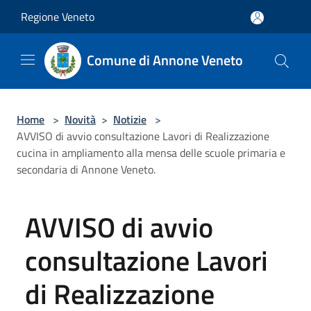
Salta al contenuto principale
Regione Veneto
Comune di Annone Veneto
Home
>
Novità
>
Notizie
>
AVVISO di avvio consultazione Lavori di Realizzazione
cucina in ampliamento alla mensa delle scuole primaria e
secondaria di Annone Veneto.
AVVISO di avvio
consultazione Lavori
di Realizzazione