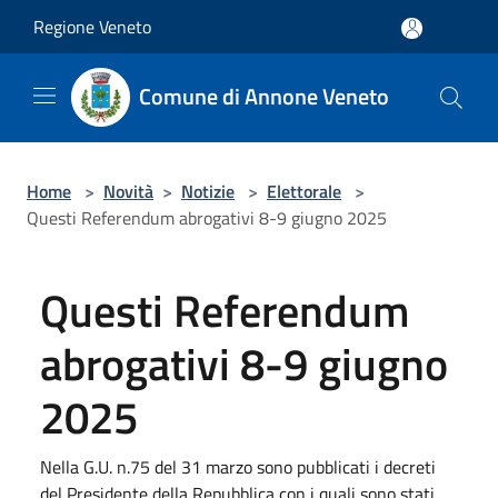
Salta al contenuto principale
Regione Veneto
Comune di Annone Veneto
Home
>
Novità
>
Notizie
>
Elettorale
>
Questi Referendum abrogativi 8-9 giugno 2025
Questi Referendum
abrogativi 8-9 giugno
2025
Nella G.U. n.75 del 31 marzo sono pubblicati i decreti
del Presidente della Repubblica con i quali sono stati