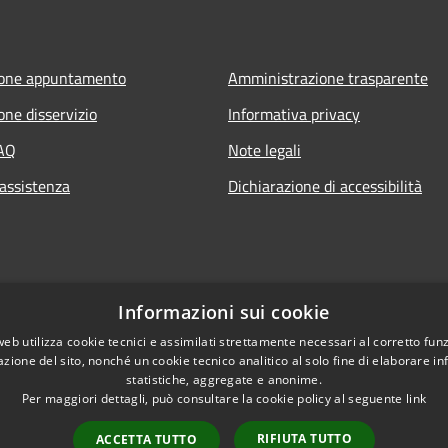
ione appuntamento
Amministrazione trasparente
one disservizio
Informativa privacy
FAQ
Note legali
 assistenza
Dichiarazione di accessibilità
Informazioni sui cookie
web utilizza cookie tecnici e assimilati strettamente necessari al corretto fu
azione del sito, nonché un cookie tecnico analitico al solo fine di elaborare i
statistiche, aggregate e anonime.
Per maggiori dettagli, può consultare la cookie policy al seguente
link
Copyright © 2020 • Com
l sito
RIFIUTA TUTTO
ACCETTA TUTTO