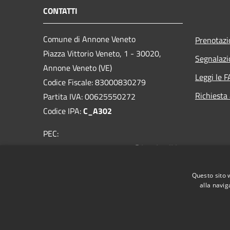
CONTATTI
Comune di Annone Veneto
Prenotaz
Piazza Vittorio Veneto, 1 - 30020,
Segnalazi
Annone Veneto (VE)
Leggi le 
Codice Fiscale: 83000830279
Richiesta
Partita IVA: 00625550272
Codice IPA:
C_A302
PEC:
comuneannoneveneto.ve@legalmail.it
Centralino Unico: 0422-769702
Questo sito 
alla navig
RSS
Accessibilità
Privacy
Cookie
Mappa de