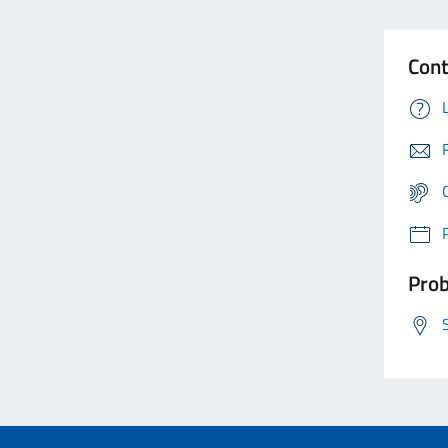
Cont
Prob